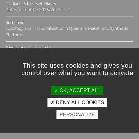
Etudiants & futurs étudiants
Dates de rentrée 2026/2027 | IUT
Recherche
Topology and Fractionalisation in Quantum Matter and Synthetic
Platforms
Fundazione di l'Università
Résidence Ange Tomasi "Lagune and Zeste" avec la photographe
Diane Moulenc
This site uses cookies and gives you
control over what you want to activate
TOUTES LES ACTUS
OK, ACCEPT ALL
DENY ALL COOKIES
Crédits et mentions légales
PERSONALIZE
Contacts
Plan d'accès
Espace presse
Photothèque
Recrutement
Marchés publics