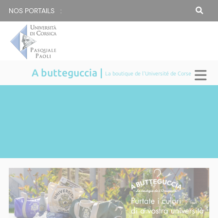
NOS PORTAILS :
A butteguccia |
La boutique de l'Université de Corse