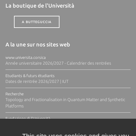
La boutique de l'Università
A BUTTEGUCCIA
A la une sur nos sites web
www.universita.corsica
Année universitaire 2026/2027 - Calendrier des rentrées
Etudiants & futurs étudiants
Dates de rentrée 2026/2027 | IUT
Recherche
Topology and Fractionalisation in Quantum Matter and Synthetic
Platforms
Fundazione di l'Università
Résidence Ange Tomasi "Lagune and Zeste" avec la photographe
Diane Moulenc
This site uses cookies and gives you