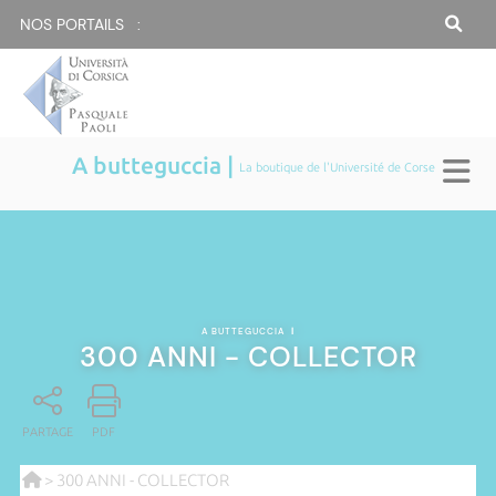
NOS PORTAILS :
A butteguccia |
La boutique de l'Université de Corse
A BUTTEGUCCIA
|
300 ANNI - COLLECTOR
PARTAGE
PDF
> 300 ANNI - COLLECTOR