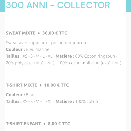
300 ANNI - COLLECTOR
SWEAT MIXTE ♦ 30,00 € TTC
Sweat avec capuche et poche kangourou
Couleur :
Bleu marine
Tailles :
XS - S - M - L - XL |
Matière :
80% Coton ringspun -
20% polyester (intérieur) - 100% coton molleton (extérieur)
T-SHIRT MIXTE ♦ 10,00 € TTC
Couleur :
Blanc
Tailles :
XS - S - M - L - XL |
Matière :
100% coton
T-SHIRT ENFANT ♦ 8,00 € TTC