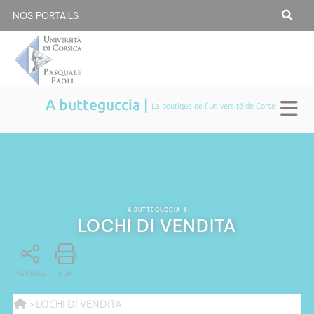
NOS PORTAILS :
A butteguccia |
La boutique de l'Université de Corse
A BUTTEGUCCIA
|
LOCHI DI VENDITA
PARTAGE
PDF
> LOCHI DI VENDITA