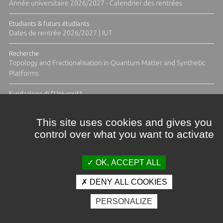
Année universitaire 2026/2027 - Calendrier des rentrées
Etudiants & futurs étudiants
Dates de rentrée 2026/2027 | IUT
Recherche
Topology and Fractionalisation in Quantum Matter and Synthetic
Platforms
Fundazione di l'Università
Résidence Ange Tomasi "Lagune and Zeste" avec la photographe
Diane Moulenc
This site uses cookies and gives you
control over what you want to activate
TOUTES LES ACTUS
OK, ACCEPT ALL
DENY ALL COOKIES
Crédits et mentions légales
PERSONALIZE
Contacts
Plan d'accès
Espace presse
Photothèque
Recrutement
Marchés publics