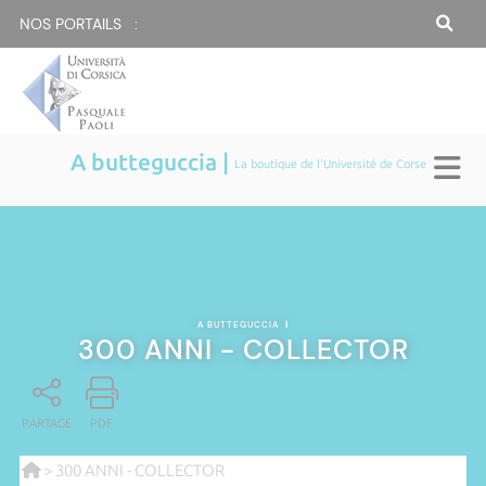
NOS PORTAILS :
A butteguccia |
La boutique de l'Université de Corse
A BUTTEGUCCIA
|
300 ANNI - COLLECTOR
PARTAGE
PDF
> 300 ANNI - COLLECTOR