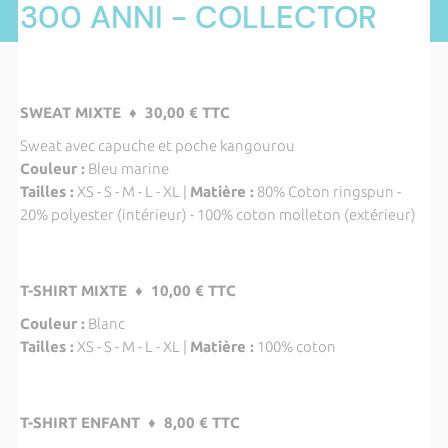
300 ANNI - COLLECTOR
SWEAT MIXTE ♦ 30,00 € TTC
Sweat avec capuche et poche kangourou
Couleur :
Bleu marine
Tailles :
XS - S - M - L - XL |
Matière :
80% Coton ringspun -
20% polyester (intérieur) - 100% coton molleton (extérieur)
T-SHIRT MIXTE ♦ 10,00 € TTC
Couleur :
Blanc
Tailles :
XS - S - M - L - XL |
Matière :
100% coton
T-SHIRT ENFANT ♦ 8,00 € TTC