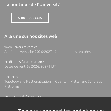
La boutique de l'Università
A BUTTEGUCCIA
A la une sur nos sites web
www.universita.corsica
Année universitaire 2026/2027 - Calendrier des rentrées
Etudiants & futurs étudiants
Dates de rentrée 2026/2027 | IUT
Recherche
Topology and Fractionalisation in Quantum Matter and Synthetic
Platforms
Fundazione di l'Università
Résidence Ange Tomasi "Lagune and Zeste" avec la photographe
Diane Moulenc
This site uses cookies and gives you